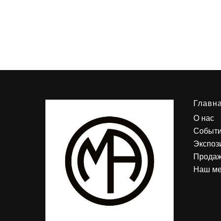
Главн
О нас
Событ
Экспоз
Продаж
Наш м