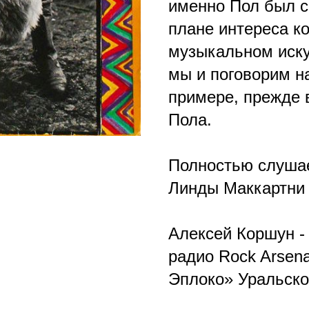
именно Пол был 
плане интереса к
музыкальном иску
мы и поговорим н
примере, прежде в
Пола.
Полностью слуша
Линды Маккартни 
Алексей Коршун -
радио Rock Arsena
Эплоко» Уральско