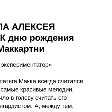
Екатеринбург, Добролюбова, 4
ЛА АЛЕКСЕЯ
К дню рождения
Маккартни
 экспериментатор»
патяга Макка всегда считался
 самые красивые мелодии.
ло в голову считать его
гардистом. А, между тем,