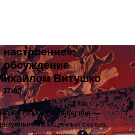
Екатеринбург, Добролюбова, 4
 настроение»:
и обсуждение
Михаилом Витушко
 17:00
ение» (2000) Вонга Карвая —
 визуально насыщенный фильм,