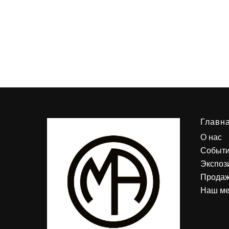
Главн
О нас
Событ
Экспоз
Продаж
Наш м