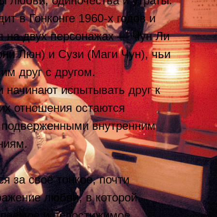
 любви, одиночества и утраты.
ит в Гонконге 1960-х годов и
я на двух персонажах — Чун Ли
они Люн) и Сузи (Маги Чун), чьи
им друг с другом.
и начинают испытывать друг к
 их отношения остаются
 подверженными внутренним
ниям.
я за своё тонкое, почти
ражение любви, в которой
лаемое и недостижимое.