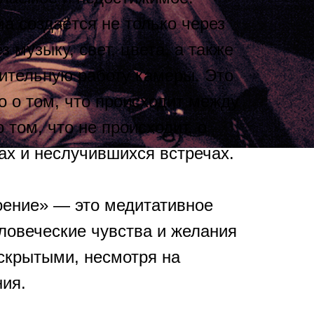
 создаётся не только через
з музыку, свет, цвета, а также
ительную работу камеры. Это
о о том, что происходит между
о том, что не происходит, о
ах и неслучившихся встречах.
ение» — это медитативное
еловеческие чувства и желания
 скрытыми, несмотря на
ия.