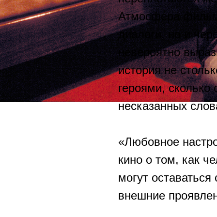
Атмосфера фильма
диалоги, но и чере
невероятно выраз
история не стольк
героями, сколько 
несказанных слов
«Любовное настро
кино о том, как ч
могут оставаться
внешние проявлен