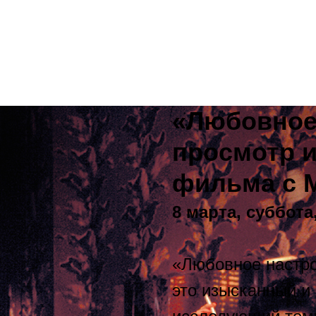
«Любовное
просмотр 
фильма с 
8 марта, суббота,
«Любовное настро
это изысканный и