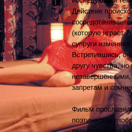
исследующий темы
Действие происход
сосредотачиваетс
(которую играет Т
супруги изменяют 
Встретившись, он
другу чувства, но
незавершёнными,
запретам и сомне
Фильм прославилс
поэтическое изоб
переплетаются же