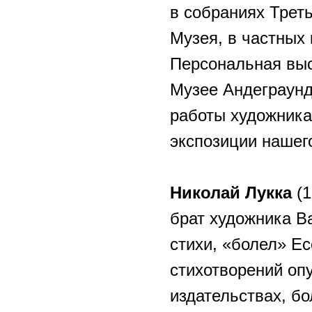
в собраниях Треть
Музея, в частных 
Персональная выс
Музее Андеграунд
работы художника
экспозиции нашег
Николай Лукка
(1
брат художника Ва
стихи, «болел» Е
стихотворений оп
издательствах, б