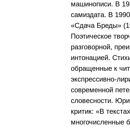
машинописи. В 19
самиздата. В 199
«Сдача Бреды» (19
Поэтическое твор
разговорной, пре
интонацией. Стихи
обращенные к чит
экспрессивно-лир
современной пете
словесности. Юри
критик: «В текста
многочисленные б