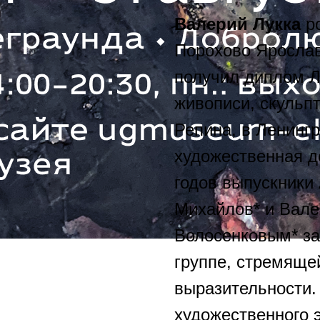
Валерий Лукка
ро
Порохово Ярослав
получил диплом Л
живописи, скульп
Репина, в Ленингр
художественная д
годов выпускники
Михайлов* и Вале
Волосенковым* за
группе, стремяще
выразительности.
художественного 