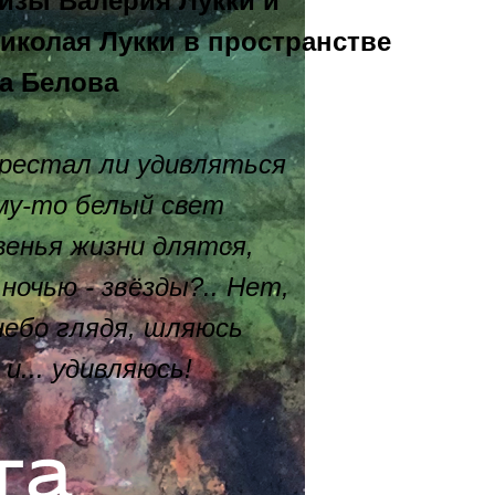
изы Валерия Лукки и
иколая Лукки в пространстве
а Белова
ерестал ли удивляться
ему-то белый свет
венья жизни длятся,
ночью - звёзды?.. Нет,
небо глядя, шляюсь
и... удивляюсь!