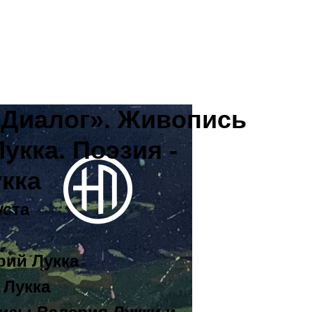
Екатеринбург, Добролюбова, 4
«Диалог». Живопись
укка. Поэзия -
кка
уста
рий Лукка
 Лукка