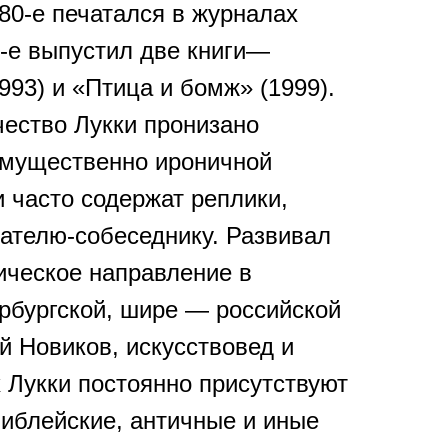
80-е печатался в журналах
0-е выпустил две книги―
93) и «Птица и бомж» (1999).
чество Лукки пронизано
имущественно ироничной
 часто содержат реплики,
ателю-собеседнику. Развивал
ическое направление в
рбургской, шире ― российской
й Новиков, искусствовед и
х Лукки постоянно присутствуют
иблейские, античные и иные