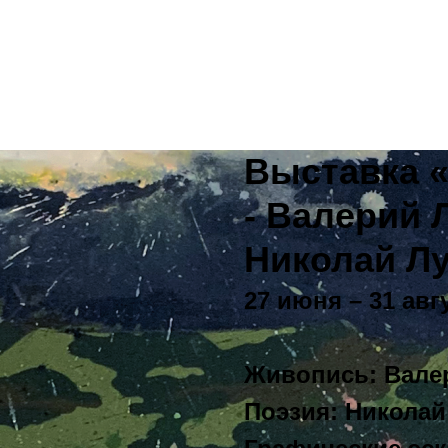
Выставка 
- Валерий Л
Николай Лу
27 июня – 31 авг
Живопись: Вале
Поэзия: Николай