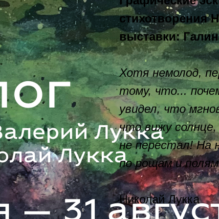
Графические эск
стихотворения Н
выставки: Галин
Хотя немолод, п
тому, что... поч
увидел, что мгно
что вижу солнце, 
не перестал! На 
по рощам и полям 
Николай Лукка