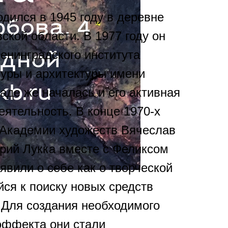
дился в 1945 году в деревне
ской области. В 1977 году он
енинградского института
туры и архитектуры имени
аде же началась и его активная
еятельность. В конце 1970-х
 Академии художеств Вячеслав
рий Лукка вместе с Феликсом
явили о себе как о творческой
йся к поиску новых средств
 Для создания необходимого
эффекта они стали