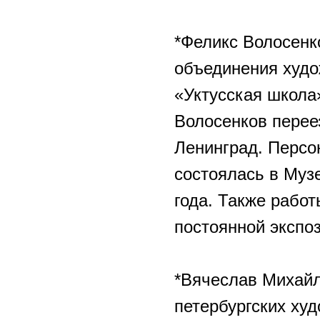
*Феликс Волосенко
объединения худо
«Уктусская школа
Волосенков перее
Ленинград. Персо
состоялась в Муз
года. Также работ
постоянной экспо
*Вячеслав Михайл
петербургских худ