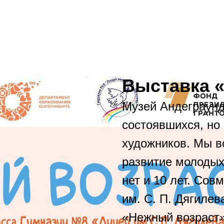
Выставка 
Музей Андеграунд
состоявшихся, но
художников. Мы в
развитие молодых
нет и 10 лет. Сов
им. С. П. Дягиле
«Нежный возраст»