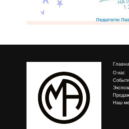
Главн
О нас
Событ
Экспоз
Продаж
Наш м