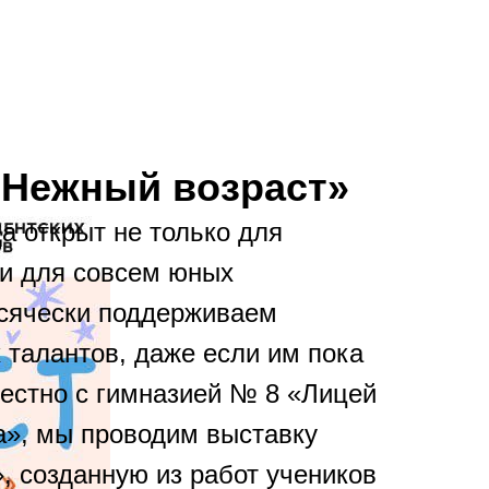
Екатеринбург, Добролюбова, 4
«Нежный возраст»
а открыт не только для
 и для совсем юных
сячески поддерживаем
 талантов, даже если им пока
местно с гимназией № 8 «Лицей
ва», мы проводим выставку
, созданную из работ учеников