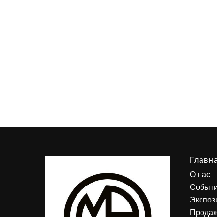
Главн
О нас
Событ
Экспоз
Продаж