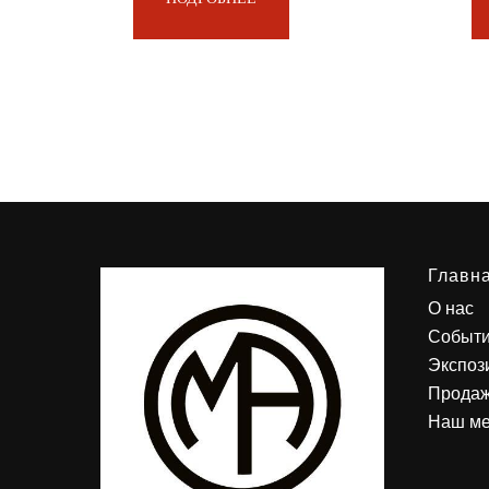
Главн
О нас
Событ
Экспоз
Продаж
Наш м