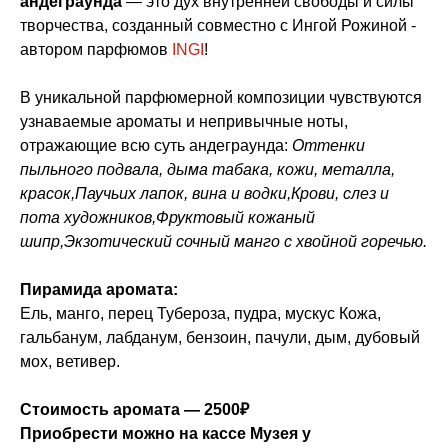
андеграунда
— это дух внутренней свободы и силы
творчества, созданный совместно с Ингой Рожиной -
автором парфюмов
INGI
!
В уникальной парфюмерной композиции чувствуются
узнаваемые ароматы и непривычные ноты,
отражающие всю суть андеграунда:
Оттенки
пыльного подвала, дыма табака, кожи, металла,
красок,Паучьих лапок, вина и водки,Крови, слез и
пота художников,Фруктовый кожаный
шипр,Экзотический сочный манго с хвойной горечью.
Пирамида аромата:
Ель, манго, перец Тубероза, пудра, мускус Кожа,
гальбанум, лабданум, бензоин, пачули, дым, дубовый
мох, ветивер.
Стоимость аромата — 2500₽
Приобрести можно на кассе Музея у